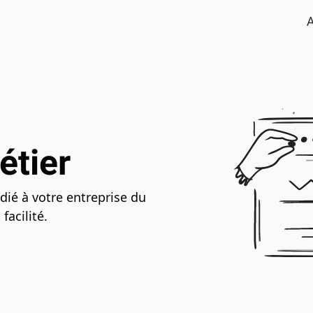
éder au bas de la page
étier
dié à votre entreprise du
facilité.